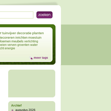
r
tuinvijver
decoratie
planten
decoreren
inrichten
moestuin
bloemen
meubels
verlichting
oeien
verven
groenten
water
icht
energie
meer tags
Archief
augustus 2026