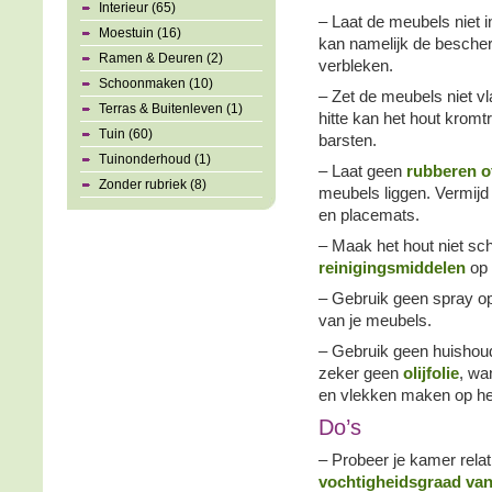
Interieur (65)
– Laat de meubels niet i
Moestuin (16)
kan namelijk de bescher
Ramen & Deuren (2)
verbleken.
Schoonmaken (10)
– Zet de meubels niet vl
Terras & Buitenleven (1)
hitte kan het hout kromtr
Tuin (60)
barsten.
Tuinonderhoud (1)
– Laat geen
rubberen of
Zonder rubriek (8)
meubels liggen. Vermijd 
en placemats.
– Maak het hout niet sc
reinigingsmiddelen
op
– Gebruik geen spray o
van je meubels.
– Gebruik geen huishoud
zeker geen
olijfolie
, wa
en vlekken maken op he
Do’s
– Probeer je kamer relat
vochtigheidsgraad va