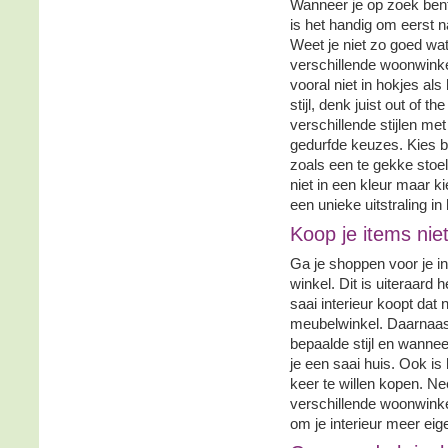
Wanneer je op zoek bent 
is het handig om eerst na
Weet je niet zo goed wat 
verschillende woonwinkel
vooral niet in hokjes al
stijl, denk juist out of t
verschillende stijlen m
gedurfde keuzes. Kies b
zoals een te gekke stoel
niet in een kleur maar 
een unieke uitstraling in 
Koop je items niet
Ga je shoppen voor je int
winkel. Dit is uiteraard 
saai interieur koopt dat 
meubelwinkel. Daarnaas
bepaalde stijl en wanneer 
je een saai huis. Ook is
keer te willen kopen. Ne
verschillende woonwinke
om je interieur meer ei