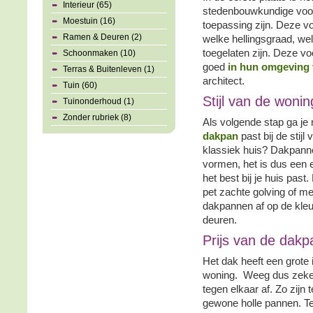
Interieur (65)
stedenbouwkundige voor
Moestuin (16)
toepassing zijn. Deze v
Ramen & Deuren (2)
welke hellingsgraad, we
toegelaten zijn. Deze vo
Schoonmaken (10)
goed
in hun omgeving 
Terras & Buitenleven (1)
architect.
Tuin (60)
Stijl van de wonin
Tuinonderhoud (1)
Zonder rubriek (8)
Als volgende stap ga je 
dakpan
past bij de stijl
klassiek huis? Dakpannen
vormen, het is dus een e
het best bij je huis past
pet zachte golving of m
dakpannen af op de kleu
deuren.
Prijs van de dak
Het dak heeft een grote 
woning. Weeg dus zeker
tegen elkaar af. Zo zijn
gewone holle pannen. Te