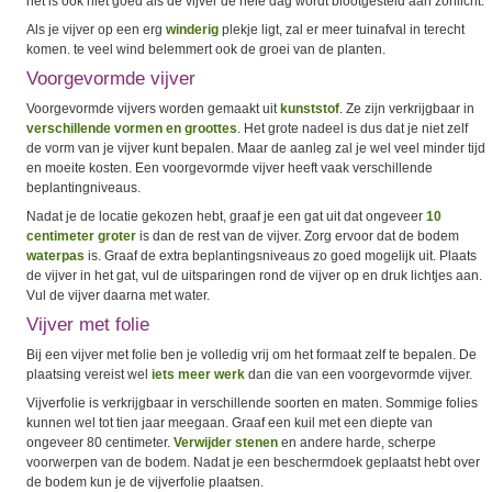
het is ook niet goed als de vijver de hele dag wordt blootgesteld aan zonlicht.
Als je vijver op een erg
winderig
plekje ligt, zal er meer tuinafval in terecht
komen. te veel wind belemmert ook de groei van de planten.
Voorgevormde vijver
Voorgevormde vijvers worden gemaakt uit
kunststof
. Ze zijn verkrijgbaar in
verschillende vormen en groottes
. Het grote nadeel is dus dat je niet zelf
de vorm van je vijver kunt bepalen. Maar de aanleg zal je wel veel minder tijd
en moeite kosten. Een voorgevormde vijver heeft vaak verschillende
beplantingniveaus.
Nadat je de locatie gekozen hebt, graaf je een gat uit dat ongeveer
10
centimeter groter
is dan de rest van de vijver. Zorg ervoor dat de bodem
waterpas
is. Graaf de extra beplantingsniveaus zo goed mogelijk uit. Plaats
de vijver in het gat, vul de uitsparingen rond de vijver op en druk lichtjes aan.
Vul de vijver daarna met water.
Vijver met folie
Bij een vijver met folie ben je volledig vrij om het formaat zelf te bepalen. De
plaatsing vereist wel
iets meer werk
dan die van een voorgevormde vijver.
Vijverfolie is verkrijgbaar in verschillende soorten en maten. Sommige folies
kunnen wel tot tien jaar meegaan. Graaf een kuil met een diepte van
ongeveer 80 centimeter.
Verwijder stenen
en andere harde, scherpe
voorwerpen van de bodem. Nadat je een beschermdoek geplaatst hebt over
de bodem kun je de vijverfolie plaatsen.