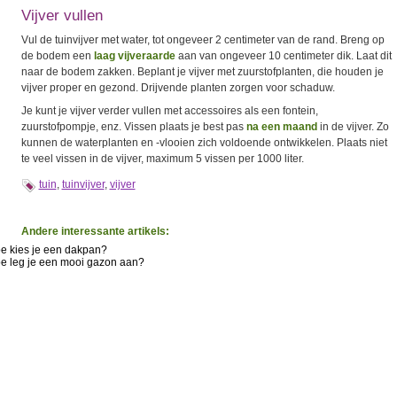
Vijver vullen
Vul de tuinvijver met water, tot ongeveer 2 centimeter van de rand. Breng op
de bodem een
laag vijveraarde
aan van ongeveer 10 centimeter dik. Laat dit
naar de bodem zakken. Beplant je vijver met zuurstofplanten, die houden je
vijver proper en gezond. Drijvende planten zorgen voor schaduw.
Je kunt je vijver verder vullen met accessoires als een fontein,
zuurstofpompje, enz. Vissen plaats je best pas
na een maand
in de vijver. Zo
kunnen de waterplanten en -vlooien zich voldoende ontwikkelen. Plaats niet
te veel vissen in de vijver, maximum 5 vissen per 1000 liter.
tuin
,
tuinvijver
,
vijver
Andere interessante artikels:
e kies je een dakpan?
e leg je een mooi gazon aan?