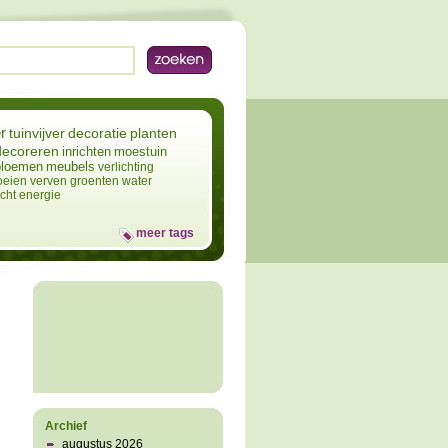
r
tuinvijver
decoratie
planten
decoreren
inrichten
moestuin
bloemen
meubels
verlichting
oeien
verven
groenten
water
icht
energie
meer tags
Archief
augustus 2026