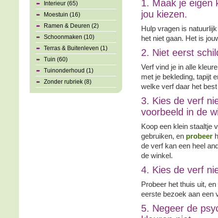
1. Maak je eigen 
Interieur (65)
jou kiezen.
Moestuin (16)
Ramen & Deuren (2)
Hulp vragen is natuurli
Schoonmaken (10)
het niet gaan. Het is jou
Terras & Buitenleven (1)
2. Niet eerst schi
Tuin (60)
Verf vind je in alle kleu
Tuinonderhoud (1)
met je bekleding, tapijt 
Zonder rubriek (8)
welke verf daar het best 
3. Kies de verf n
voorbeeld in de wi
Koop een klein staaltje v
gebruiken, en
probeer
h
de verf kan een heel and
de winkel.
4. Kies de verf nie
Probeer het thuis uit, en 
eerste bezoek aan een v
5. Negeer de psyc