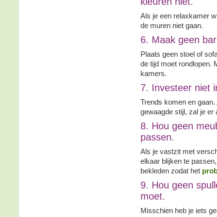
kleuren niet.
Als je een relaxkamer wi
de muren niet gaan.
6. Maak geen barr
Plaats geen stoel of sof
de tijd moet rondlopen.
kamers.
7. Investeer niet
Trends komen en gaan. A
gewaagde stijl, zal je er
8. Hou geen meubel
passen.
Als je vastzit met versch
elkaar blijken te passen,
bekleden zodat het
prob
9. Hou geen spull
moet.
Misschien heb je iets geër