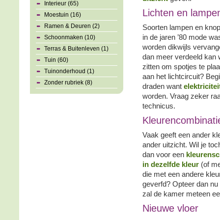
Interieur (65)
Lichten en lampe
Moestuin (16)
Ramen & Deuren (2)
Soorten lampen en knop
in de jaren ’80 mode was
Schoonmaken (10)
worden dikwijls vervang
Terras & Buitenleven (1)
dan meer verdeeld kan w
Tuin (60)
zitten om spotjes te pla
Tuinonderhoud (1)
aan het lichtcircuit? Beg
Zonder rubriek (8)
draden want
elektricite
worden. Vraag zeker raa
technicus.
Kleurencombinati
Vaak geeft een ander kl
ander uitzicht. Wil je to
dan voor een
kleurens
in dezelfde kleur
(of me
die met een andere kleur 
geverfd? Opteer dan nu 
zal de kamer meteen een
Nieuwe vloer