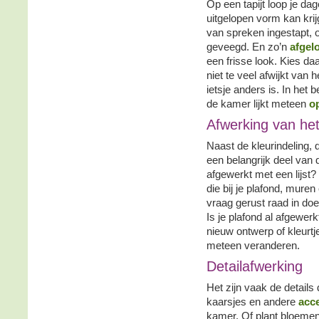
Op een tapijt loop je da
uitgelopen vorm kan krij
van spreken ingestapt, o
geveegd. En zo’n
afgelo
een frisse look. Kies da
niet te veel afwijkt van 
ietsje anders is. In het
de kamer lijkt meteen
op
Afwerking van het
Naast de kleurindeling, 
een belangrijk deel van d
afgewerkt met een lijst
die bij je plafond, muren
vraag gerust raad in do
Is je plafond al afgewer
nieuw ontwerp of kleurtje 
meteen veranderen.
Detailafwerking
Het zijn vaak de details d
kaarsjes en andere
acc
kamer. Of plant bloemen