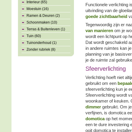
Interieur (65)
Functionele verlichting i
Moestuin (16)
uitvinding van de gloeil
Ramen & Deuren (2)
goede zichtbaarheid
v
Schoonmaken (10)
Tegenwoordig zijn er naa
Terras & Buitenleven (1)
van manieren
om je won
Tuin (60)
wordt een lichtpunt op h
Dat wordt geschakeld a
Tuinonderhoud (1)
in andere ruimtes kan je 
Zonder rubriek (8)
planning van je basisve
je de ruimte zal gebruike
Sfeerverlichting
Verlichting hoeft niet alt
gebruikt om een
bepaal
sfeerverlichting kun je e
Sfeerverlichting wordt v
woonkamer of keuken. O
dimmer
gebruikt. Om je 
verfijnen, is domotica 
domotica
op het momen
een te dure investering 
ooit domotica te install