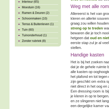
Interieur (65)
Weg met alle ro
Moestuin (16)
Ramen & Deuren (2)
Allereerst is het van gr
kleren en allerlei souven
Schoonmaken (10)
graag zou willen houden
Terras & Buitenleven (1)
streng op te treden
wan
Tuin (60)
bewaren die je toch nooi
Tuinonderhoud (1)
hetgeen dat
oud en niet
Zonder rubriek (8)
eerste stap zul je al ve
stellen.
Handige kasten
Het is bij het zoeken na
dat je de gehele ruimte b
alle kasten op ooghoogte
het plafond en tot tege
zijn geschikt om extra s
niet direct in het oog en
Een dressing room is bi
je kleren in op te bergen.
en ze slingeren niet lang
een dergelijke kamer va