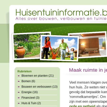
Maak ruimte in j
Rubrieken
Bloemen en planten (21)
Bomen (6)
Veel mensen klagen ove
Bouwen en verbouwen (13)
hun huis. Ze weten niet 
gevolg dat bepaalde ka
Energie (16)
‘rommelkamertjes’. Om d
Financieel (3)
zijn met een opeenstapel
Huis & Tuin (2)
orde en netheid
als doel