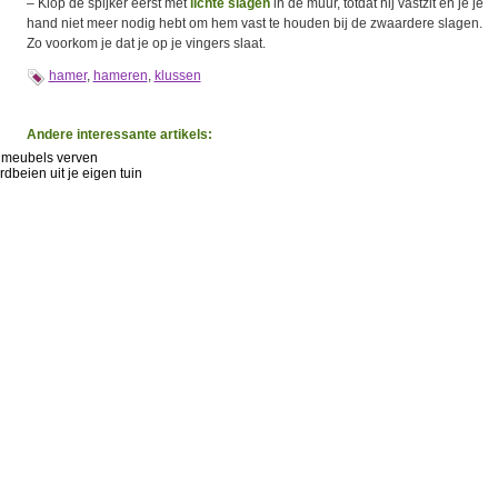
– Klop de spijker eerst met
lichte slagen
in de muur, totdat hij vastzit en je je
hand niet meer nodig hebt om hem vast te houden bij de zwaardere slagen.
Zo voorkom je dat je op je vingers slaat.
hamer
,
hameren
,
klussen
Andere interessante artikels:
 meubels verven
rdbeien uit je eigen tuin