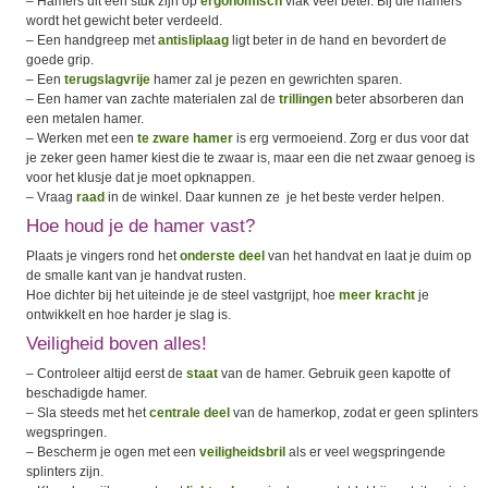
– Hamers uit een stuk zijn op
ergonomisch
vlak veel beter. Bij die hamers
wordt het gewicht beter verdeeld.
– Een handgreep met
antisliplaag
ligt beter in de hand en bevordert de
goede grip.
– Een
terugslagvrije
hamer zal je pezen en gewrichten sparen.
– Een hamer van zachte materialen zal de
trillingen
beter absorberen dan
een metalen hamer.
– Werken met een
te zware hamer
is erg vermoeiend. Zorg er dus voor dat
je zeker geen hamer kiest die te zwaar is, maar een die net zwaar genoeg is
voor het klusje dat je moet opknappen.
– Vraag
raad
in de winkel. Daar kunnen ze je het beste verder helpen.
Hoe houd je de hamer vast?
Plaats je vingers rond het
onderste deel
van het handvat en laat je duim op
de smalle kant van je handvat rusten.
Hoe dichter bij het uiteinde je de steel vastgrijpt, hoe
meer kracht
je
ontwikkelt en hoe harder je slag is.
Veiligheid boven alles!
– Controleer altijd eerst de
staat
van de hamer. Gebruik geen kapotte of
beschadigde hamer.
– Sla steeds met het
centrale deel
van de hamerkop, zodat er geen splinters
wegspringen.
– Bescherm je ogen met een
veiligheidsbril
als er veel wegspringende
splinters zijn.