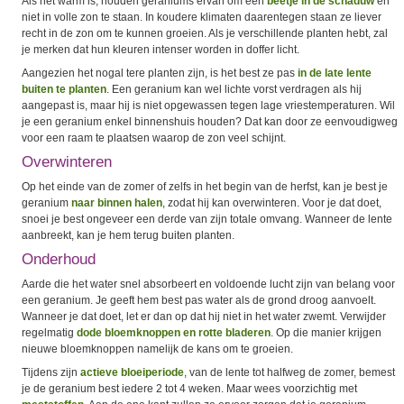
Als het warm is, houden geraniums ervan om een
beetje in de schaduw
en
niet in volle zon te staan. In koudere klimaten daarentegen staan ze liever
recht in de zon om te kunnen groeien. Als je verschillende planten hebt, zal
je merken dat hun kleuren intenser worden in doffer licht.
Aangezien het nogal tere planten zijn, is het best ze pas
in de late lente
buiten te planten
. Een geranium kan wel lichte vorst verdragen als hij
aangepast is, maar hij is niet opgewassen tegen lage vriestemperaturen. Wil
je een geranium enkel binnenshuis houden? Dat kan door ze eenvoudigweg
voor een raam te plaatsen waarop de zon veel schijnt.
Overwinteren
Op het einde van de zomer of zelfs in het begin van de herfst, kan je best je
geranium
naar binnen halen
, zodat hij kan overwinteren. Voor je dat doet,
snoei je best ongeveer een derde van zijn totale omvang. Wanneer de lente
aanbreekt, kan je hem terug buiten planten.
Onderhoud
Aarde die het water snel absorbeert en voldoende lucht zijn van belang voor
een geranium. Je geeft hem best pas water als de grond droog aanvoelt.
Wanneer je dat doet, let er dan op dat hij niet in het water zwemt. Verwijder
regelmatig
dode bloemknoppen en rotte bladeren
. Op die manier krijgen
nieuwe bloemknoppen namelijk de kans om te groeien.
Tijdens zijn
actieve bloeiperiode
, van de lente tot halfweg de zomer, bemest
je de geranium best iedere 2 tot 4 weken. Maar wees voorzichtig met