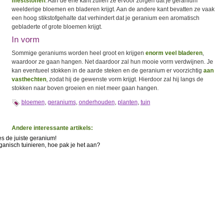
meststoffen
. Aan de ene kant zullen ze ervoor zorgen dat je geranium
weelderige bloemen en bladeren krijgt. Aan de andere kant bevatten ze vaak
een hoog stikstofgehalte dat verhindert dat je geranium een aromatisch
gebladerte of grote bloemen krijgt.
In vorm
Sommige geraniums worden heel groot en krijgen
enorm veel bladeren
,
waardoor ze gaan hangen. Net daardoor zal hun mooie vorm verdwijnen. Je
kan eventueel stokken in de aarde steken en de geranium er voorzichtig
aan
vasthechten
, zodat hij de gewenste vorm krijgt. Hierdoor zal hij langs de
stokken naar boven groeien en niet meer gaan hangen.
bloemen
,
geraniums
,
onderhouden
,
planten
,
tuin
Andere interessante artikels:
es de juiste geranium!
ganisch tuinieren, hoe pak je het aan?