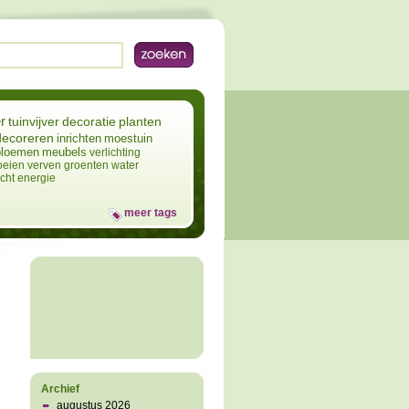
r
tuinvijver
decoratie
planten
decoreren
inrichten
moestuin
bloemen
meubels
verlichting
oeien
verven
groenten
water
icht
energie
meer tags
Archief
augustus 2026