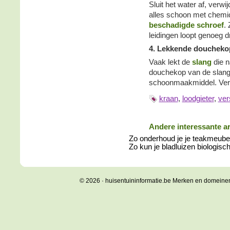
Sluit het water af, verw
alles schoon met chemic
beschadigde schroef
.
leidingen loopt genoeg d
4. Lekkende doucheko
Vaak lekt de
slang
die 
douchekop van de slan
schoonmaakmiddel. Ver
kraan
,
loodgieter
,
ver
Andere interessante ar
Zo onderhoud je je teakmeube
Zo kun je bladluizen biologisch
© 2026 · huisentuininformatie.be Merken en domeine