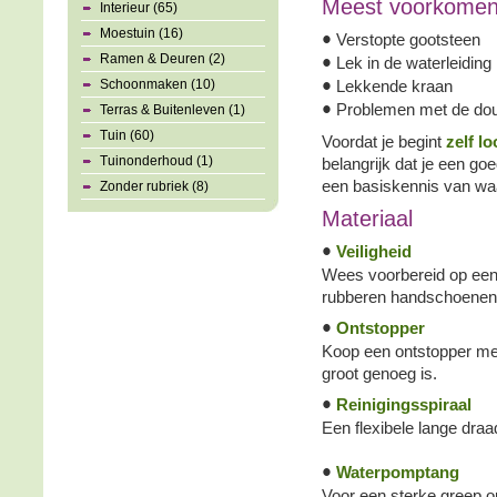
Meest voorkomen
Interieur (65)
Moestuin (16)
•
Verstopte gootsteen
Ramen & Deuren (2)
•
Lek in de waterleiding
Schoonmaken (10)
•
Lekkende kraan
•
Problemen met de do
Terras & Buitenleven (1)
Tuin (60)
Voordat je begint
zelf l
Tuinonderhoud (1)
belangrijk dat je een go
een basiskennis van waar
Zonder rubriek (8)
Materiaal
•
Veiligheid
Wees voorbereid op een n
rubberen handschoenen e
•
Ontstopper
Koop een ontstopper met k
groot genoeg is.
•
Reinigingsspiraal
Een flexibele lange draa
•
Waterpomptang
Voor een sterke greep op