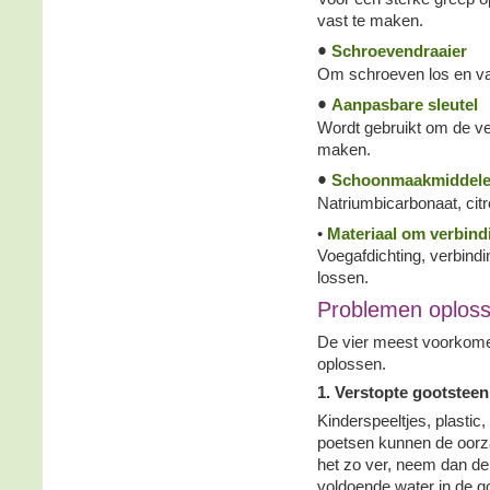
vast te maken.
•
Schroevendraaier
Om schroeven los en va
•
Aanpasbare sleutel
Wordt gebruikt om de ve
maken.
•
Schoonmaakmiddel
Natriumbicarbonaat, cit
•
Materiaal om verbind
Voegafdichting, verbindi
lossen.
Problemen oplos
De vier meest voorkome
oplossen.
1. Verstopte gootsteen
Kinderspeeltjes, plastic
poetsen kunnen de oorza
het zo ver, neem dan d
voldoende water in de g