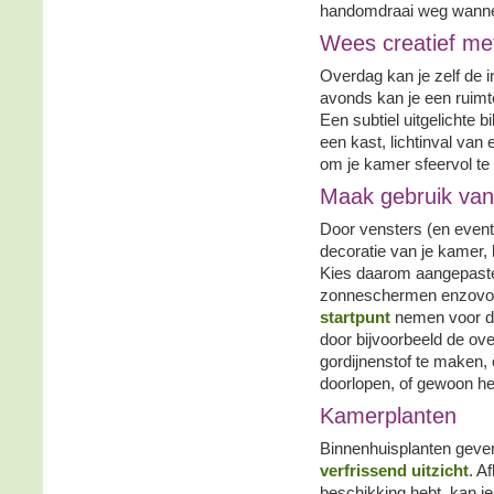
handomdraai weg wannee
Wees creatief met
Overdag kan je zelf de i
avonds kan je een ruimte
Een subtiel uitgelichte bi
een kast, lichtinval van
om je kamer sfeervol te v
Maak gebruik van 
Door vensters (en event
decoratie van je kamer, 
Kies daarom aangepaste 
zonneschermen enzovoor
startpunt
nemen voor de
door bijvoorbeeld de ov
gordijnenstof te maken, o
doorlopen, of gewoon het
Kamerplanten
Binnenhuisplanten geven
verfrissend uitzicht
. A
beschikking hebt, kan je