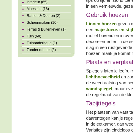
tips op tijd en stond toe
Interieur (65)
in een vernieuwde, gezel
Moestuin (16)
Gebruik hoezen
Ramen & Deuren (2)
Schoonmaken (10)
Linnen hoezen
geven de
Terras & Buitenleven (1)
een
majestueus en stijl
motief bovendien in ov
Tuin (60)
decorelementen in de eet
Tuinonderhoud (1)
slag in een rustgevende
Zonder rubriek (8)
hoezen maak je komaf me
Plaats en verplaa
Spiegels laten je leefrui
lichthoeveelheid
en zo
de weerkaatsing van be
wandspiegel
, maar eve
de regelmaat van de klo
Tapijttegels
Het plaatsen van vast ta
daarentegen kan je rege
in de eetkamer, dan wee
Variaties zijn eindeloos 