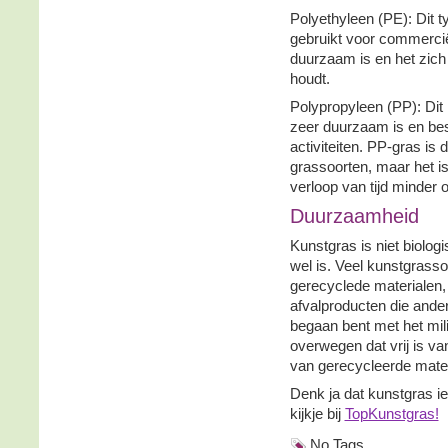
Polyethyleen (PE): Dit 
gebruikt voor commerci
duurzaam is en het zich
houdt.
Polypropyleen (PP): Dit 
zeer duurzaam is en best
activiteiten. PP-gras is
grassoorten, maar het is
verloop van tijd minder 
Duurzaamheid
Kunstgras is niet biolog
wel is. Veel kunstgrass
gerecyclede materialen, 
afvalproducten die ande
begaan bent met het mil
overwegen dat vrij is v
van gerecycleerde mater
Denk ja dat kunstgras i
kijkje bij
TopKunstgras!
No Tags